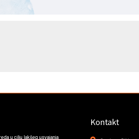
Kontakt
eda u cilju lakšeg usvajanja