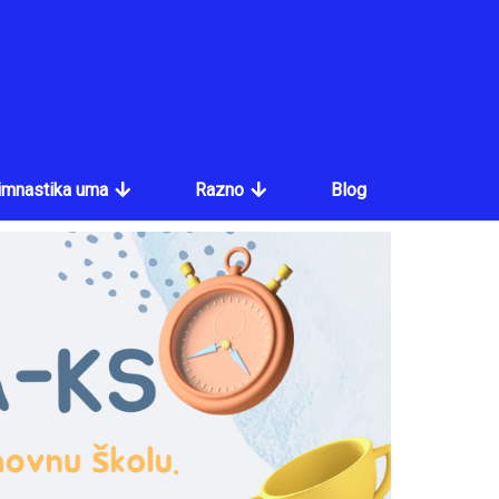
imnastika uma
Razno
Blog