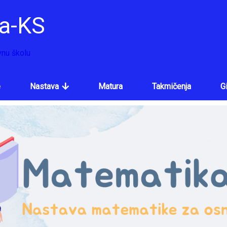
a-KS
nu školu
e
Nastava
Matura
Takmičenja
G