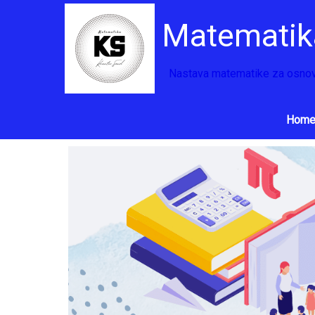
Matematik
Nastava matematike za osnov
Hom