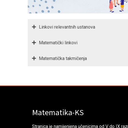
Linkovi relevantnih ustanova
Matematički linkovi
Matematička takmičenja
Matematika-KS
Stranica je namijenjena učenicima od V do IX razr