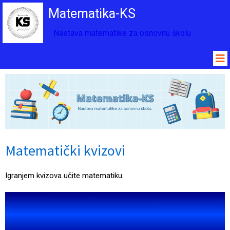
Matematika-KS
Nastava matematike za osnovnu školu
Matematički kvizovi
Igranjem kvizova učite matematiku.