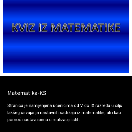
Matematika-KS
Stranica je namijenjena učenicima od V do IX razreda u cilju
lakšeg usvajanja nastavnih sadržaja iz matematike, ali i kao
pomoć nastavnicima u realizaciji istih.