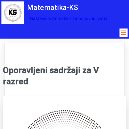
Matematika-KS
Nastava matematike za osnovnu školu
Oporavljeni sadržaji za V
razred